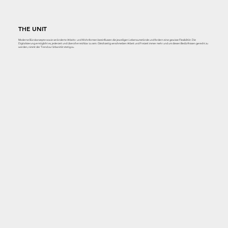
THE UNIT
Moderne Bürokonzepte sowie veränderte Arbeits- und Wohnformen beeinflussen die jeweiligen Lebensumstände und fordern eine gewisse Flexibilität. Die
Digitalisierung ermöglicht es, jederzeit und überall erreichbar zu sein. Gleichzeitig verschmelzen Arbeit und Freizeit immer mehr und um diesen Bedürfnissen gerecht zu
werden, nimmt der Trend zur Urbanität stetig zu.