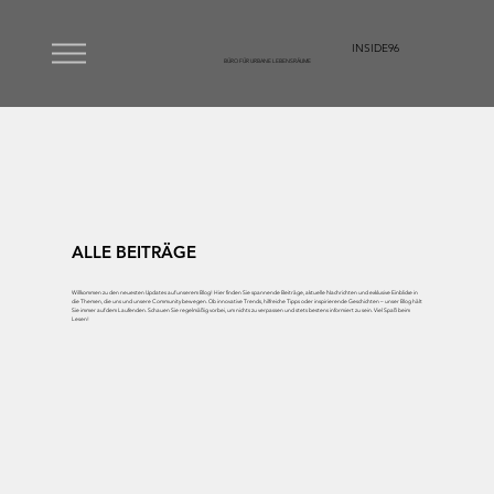
INSIDE96
BÜRO FÜR URBANE LEBENSRÄUME
ALLE BEITRÄGE
Willkommen zu den neuesten Updates auf unserem Blog! Hier finden Sie spannende Beiträge, aktuelle Nachrichten und exklusive Einblicke in
die Themen, die uns und unsere Community bewegen. Ob innovative Trends, hilfreiche Tipps oder inspirierende Geschichten – unser Blog hält
Sie immer auf dem Laufenden. Schauen Sie regelmäßig vorbei, um nichts zu verpassen und stets bestens informiert zu sein. Viel Spaß beim
Lesen!