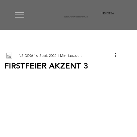
INSIDE96
BÜRO FÜR URBANE LEBENSRÄUME
INSIDE96
16. Sept. 2022
1 Min. Lesezeit
FIRSTFEIER AKZENT 3