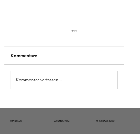
Kommentare
Kommentar verfassen...
Spatenstich für „CATULLI“ – Wo
Geschichte lebt und Zukunft entsteht
IMPRESSUM
DATENSCHUTZ
© INSIDE96 GmbH