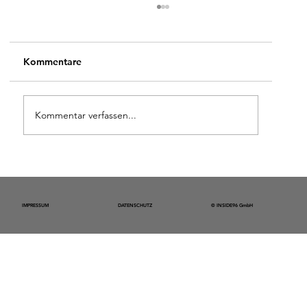
Kommentare
Kommentar verfassen...
Spatenstich für „CATULLI“ – Wo
Geschichte lebt und Zukunft entsteht
IMPRESSUM
DATENSCHUTZ
© INSIDE96 GmbH