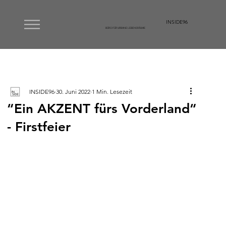
INSIDE96
BÜRO FÜR URBANE LEBENSRÄUME
INSIDE96
30. Juni 2022
1 Min. Lesezeit
“Ein AKZENT fürs Vorderland“
- Firstfeier