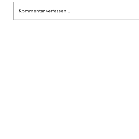
Kommentar verfassen...
Ortsentwicklungsabend
Spaten
Rankweil
Wo Ges
Zukunf