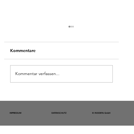
Kommentare
Kommentar verfassen...
Spatenstich für „CATULLI“ – Wo
Geschichte lebt und Zukunft entsteht
IMPRESSUM
DATENSCHUTZ
© INSIDE96 GmbH